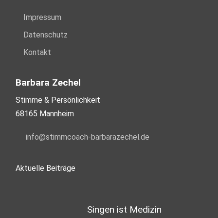
Impressum
Datenschutz
Kontakt
Barbara Zechel
Stimme & Persönlichkeit
68165 Mannheim
nf
st
mmc
ch-b
rb
r
z
ch
l
d
Aktuelle Beiträge
Singen ist Medizin