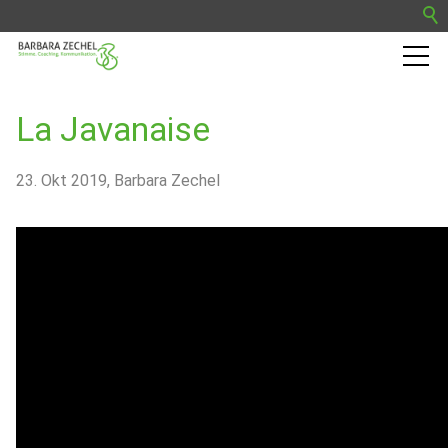
Barbara Zechel
La Javanaise
Trainingskurse
23. Okt 2019
Barbara Zechel
Termine
Presse
Blog
Kontakt