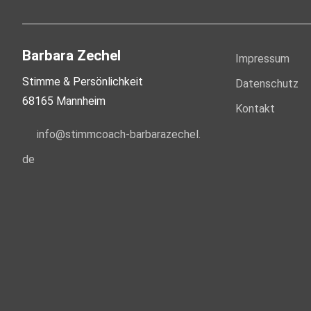
Barbara Zechel
Impressum
Stimme & Persönlichkeit
Datenschutz
68165 Mannheim
Kontakt
nf
st
mmc
ch-b
rb
r
z
ch
l
d