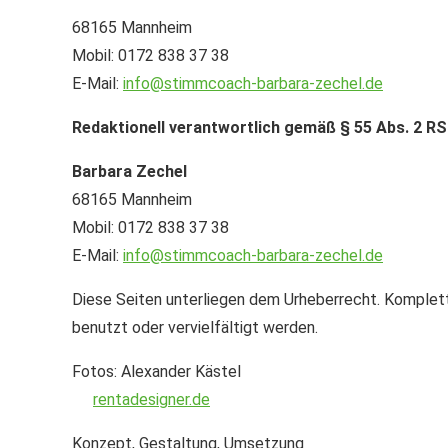
68165 Mannheim
Mobil: 0172 838 37 38
E-Mail:
nf
st
mmc
ch-b
rb
r
-z
ch
l
d
Redaktionell verantwortlich gemäß § 55 Abs. 2 R
Barbara Zechel
68165 Mannheim
Mobil: 0172 838 37 38
E-Mail:
info@stimmcoach-barbara-zechel.de
Diese Seiten unterliegen dem Urheberrecht. Komplett
benutzt oder vervielfältigt werden.
Fotos: Alexander Kästel
rentadesigner.de
Konzept, Gestaltung, Umsetzung