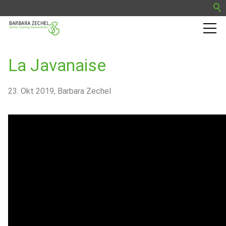
Barbara Zechel
La Javanaise
Trainingskurse
23. Okt 2019
Barbara Zechel
Termine
Presse
Blog
Kontakt