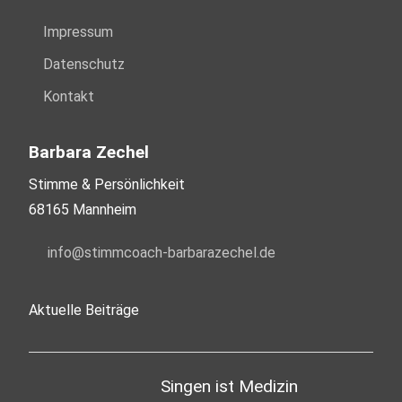
Impressum
Datenschutz
Kontakt
Barbara Zechel
Stimme & Persönlichkeit
68165 Mannheim
nf
st
mmc
ch-b
rb
r
z
ch
l
d
Aktuelle Beiträge
Singen ist Medizin